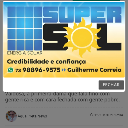
AGORA AO VIVO
MENU
NOTÍCIAS / CONTOS DE DOMINGO
A obra do prefeito Mão Grande que não
acabava nunca
FECHAR
Ao lado do prefeito Mão Grande está Maria
Vaidosa, a primeira-dama que fala fino com
gente rica e com cara fechada com gente pobre.
15/10/2025 12:04
Água Preta News