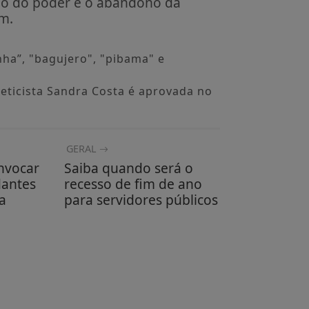
lo do poder e o abandono da
m.
ha”, "bagujero", "pibama" e
steticista Sandra Costa é aprovada no
GERAL
nvocar
Saiba quando será o
dantes
recesso de fim de ano
a
para servidores públicos