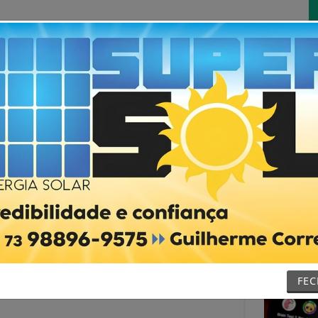
Início
Notícias
Futebol
Vídeos
Contat
oca 19 cidades do
em atenção;
reitas estão na
FE