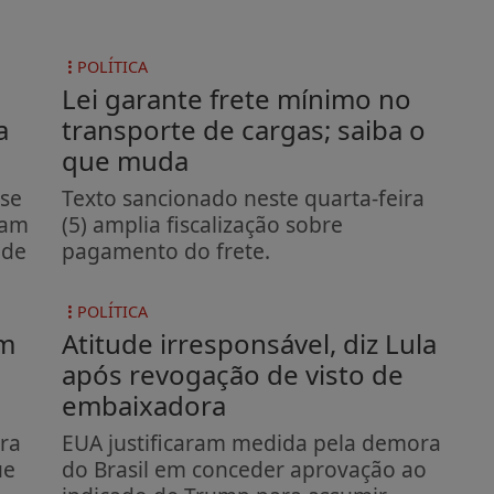
POLÍTICA
Lei garante frete mínimo no
a
transporte de cargas; saiba o
que muda
sse
Texto sancionado neste quarta-feira
ram
(5) amplia fiscalização sobre
 de
pagamento do frete.
POLÍTICA
em
Atitude irresponsável, diz Lula
após revogação de visto de
embaixadora
ara
EUA justificaram medida pela demora
ue
do Brasil em conceder aprovação ao