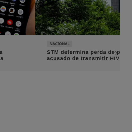
IONAL
 determina perda de patente de militar
sado de transmitir HIV