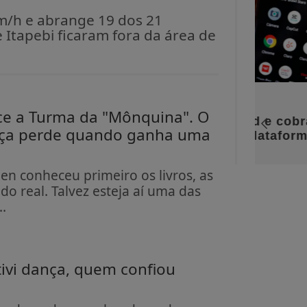
km/h e abrange 19 dos 21
 Itapebi ficaram fora da área de
NAC
ce a Turma da "Mônquina". O
STM
nça perde quando ganha uma
acu
en conheceu primeiro os livros, as
do real. Talvez esteja aí uma das
.
ivi dança, quem confiou