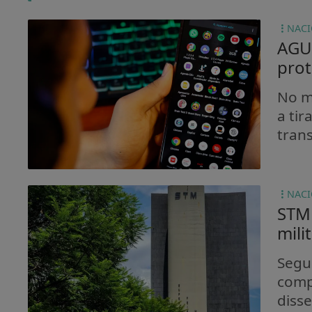
NAC
AGU 
prot
No m
a tir
tran
NAC
STM 
mili
Segu
comp
disse