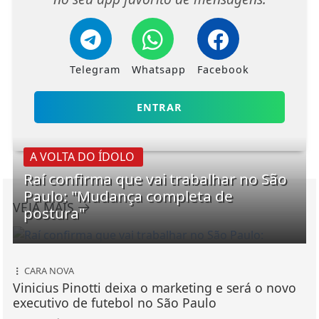
Telegram
Whatsapp
Facebook
ENTRAR
A VOLTA DO ÍDOLO
Raí confirma que vai trabalhar no São
Paulo: "Mudança completa de
VEJA MAIS
postura"
CARA NOVA
Vinicius Pinotti deixa o marketing e será o novo
executivo de futebol no São Paulo