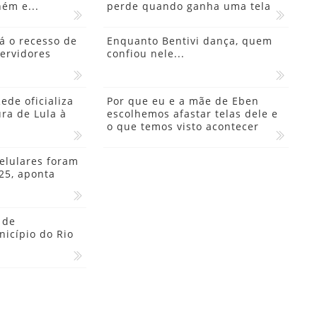
ém e...
perde quando ganha uma tela
á o recesso de
Enquanto Bentivi dança, quem
ervidores
confiou nele...
de oficializa
Por que eu e a mãe de Eben
ra de Lula à
escolhemos afastar telas dele e
o que temos visto acontecer
elulares foram
25, aponta
 de
icípio do Rio