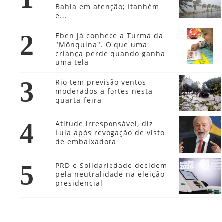
Bahia em atenção; Itanhém
e...
2
Eben já conhece a Turma da
"Mônquina". O que uma
criança perde quando ganha
uma tela
3
Rio tem previsão ventos
moderados a fortes nesta
quarta-feira
4
Atitude irresponsável, diz
Lula após revogação de visto
de embaixadora
5
PRD e Solidariedade decidem
pela neutralidade na eleição
presidencial