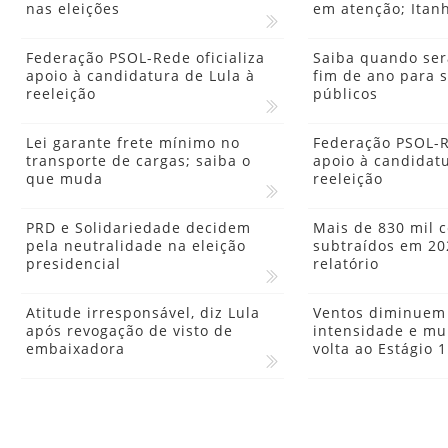
nas eleições
em atenção; Itanh
Federação PSOL-Rede oficializa
Saiba quando ser
apoio à candidatura de Lula à
fim de ano para s
reeleição
públicos
Lei garante frete mínimo no
Federação PSOL-Re
transporte de cargas; saiba o
apoio à candidatu
que muda
reeleição
PRD e Solidariedade decidem
Mais de 830 mil c
pela neutralidade na eleição
subtraídos em 20
presidencial
relatório
Atitude irresponsável, diz Lula
Ventos diminuem
após revogação de visto de
intensidade e mun
embaixadora
volta ao Estágio 1