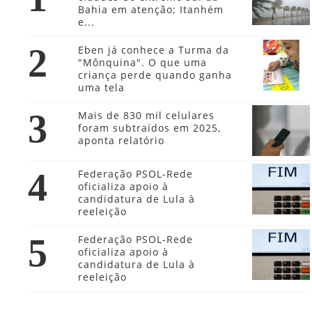
Bahia em atenção; Itanhém
e...
2
Eben já conhece a Turma da
"Mônquina". O que uma
criança perde quando ganha
uma tela
3
Mais de 830 mil celulares
foram subtraídos em 2025,
aponta relatório
4
Federação PSOL-Rede
oficializa apoio à
candidatura de Lula à
reeleição
5
Federação PSOL-Rede
oficializa apoio à
candidatura de Lula à
reeleição