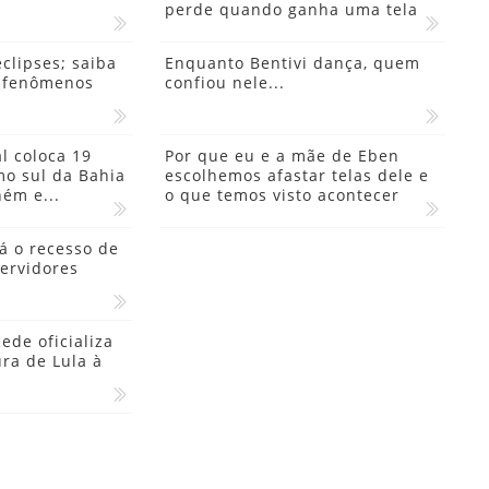
perde quando ganha uma tela
eclipses; saiba
Enquanto Bentivi dança, quem
s fenômenos
confiou nele...
l coloca 19
Por que eu e a mãe de Eben
mo sul da Bahia
escolhemos afastar telas dele e
ém e...
o que temos visto acontecer
á o recesso de
ervidores
de oficializa
ra de Lula à