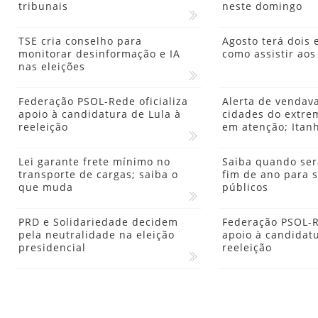
tribunais
neste domingo
TSE cria conselho para
Agosto terá dois 
monitorar desinformação e IA
como assistir ao
nas eleições
Federação PSOL-Rede oficializa
Alerta de vendava
apoio à candidatura de Lula à
cidades do extre
reeleição
em atenção; Itanh
Lei garante frete mínimo no
Saiba quando ser
transporte de cargas; saiba o
fim de ano para s
que muda
públicos
PRD e Solidariedade decidem
Federação PSOL-Re
pela neutralidade na eleição
apoio à candidatu
presidencial
reeleição