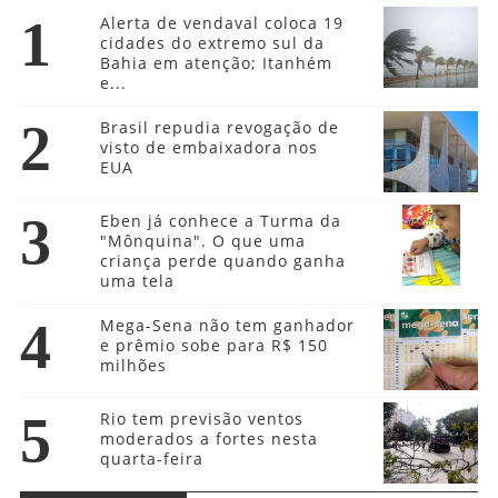
1
Alerta de vendaval coloca 19
cidades do extremo sul da
Bahia em atenção; Itanhém
e...
2
Brasil repudia revogação de
visto de embaixadora nos
EUA
3
Eben já conhece a Turma da
"Mônquina". O que uma
criança perde quando ganha
uma tela
4
Mega-Sena não tem ganhador
e prêmio sobe para R$ 150
milhões
5
Rio tem previsão ventos
moderados a fortes nesta
quarta-feira