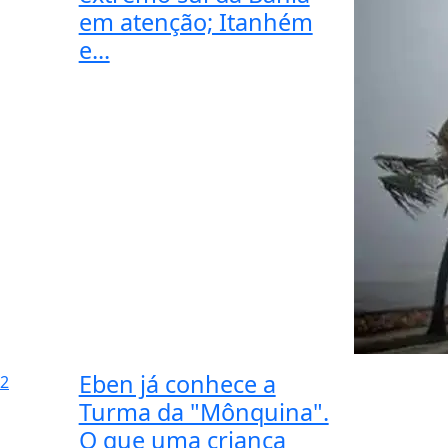
em atenção; Itanhém
e...
Eben já conhece a
2
Turma da "Mônquina".
O que uma criança