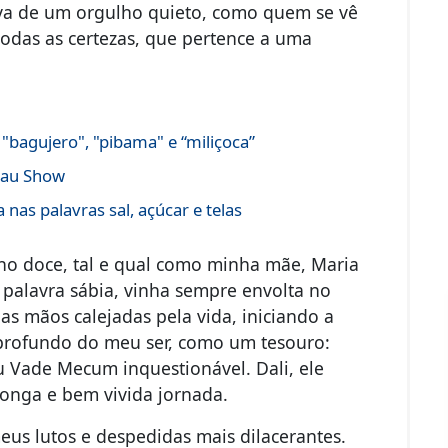
va de um orgulho quieto, como quem se vê
todas as certezas, que pertence a uma
"bagujero", "pibama" e “miliçoca”
acau Show
nas palavras sal, açúcar e telas
no doce, tal e qual como minha mãe, Maria
a palavra sábia, vinha sempre envolta no
as mãos calejadas pela vida, iniciando a
profundo do meu ser, como um tesouro:
eu Vade Mecum inquestionável. Dali, ele
longa e bem vivida jornada.
us lutos e despedidas mais dilacerantes.