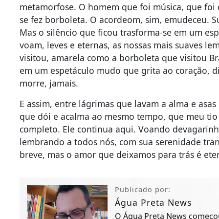
metamorfose. O homem que foi música, que foi c
se fez borboleta. O acordeom, sim, emudeceu. S
Mas o silêncio que ficou trasforma-se em um es
voam, leves e eternas, as nossas mais suaves l
visitou, amarela como a borboleta que visitou Br
em um espetáculo mudo que grita ao coração, 
morre, jamais.
E assim, entre lágrimas que lavam a alma e asas
que dói e acalma ao mesmo tempo, que meu tio 
completo. Ele continua aqui. Voando devagarin
lembrando a todos nós, com sua serenidade tra
breve, mas o amor que deixamos para trás é ete
Publicado por:
Água Preta News
O Água Preta News começou 