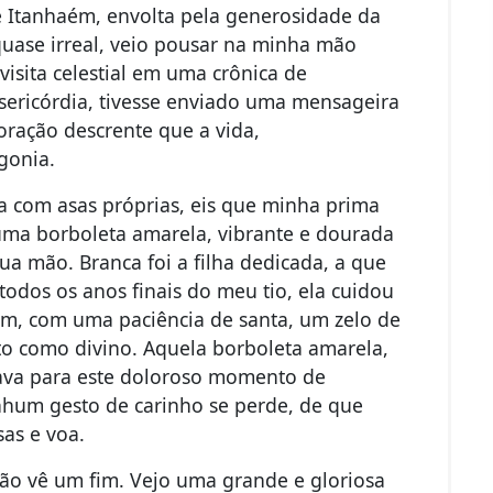
e Itanhaém, envolta pela generosidade da
quase irreal, veio pousar na minha mão
 visita celestial em uma crônica de
isericórdia, tivesse enviado uma mensageira
oração descrente que a vida,
gonia.
ia com asas próprias, eis que minha prima
uma borboleta amarela, vibrante e dourada
sua mão. Branca foi a filha dedicada, a que
todos os anos finais do meu tio, ela cuidou
im, com uma paciência de santa, um zelo de
to como divino. Aquela borboleta amarela,
isava para este doloroso momento de
nhum gesto de carinho se perde, de que
as e voa.
o vê um fim. Vejo uma grande e gloriosa