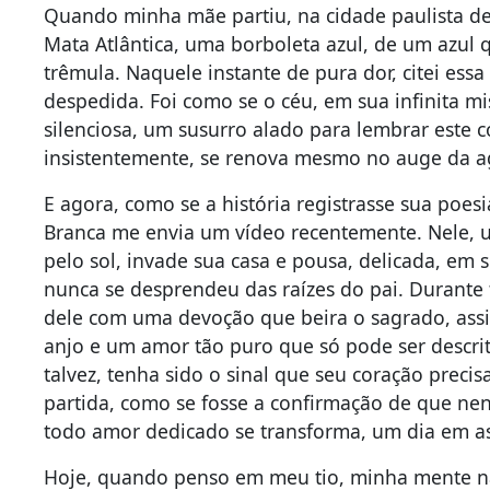
Quando minha mãe partiu, na cidade paulista d
Mata Atlântica, uma borboleta azul, de um azul 
trêmula. Naquele instante de pura dor, citei essa
despedida. Foi como se o céu, em sua infinita m
silenciosa, um susurro alado para lembrar este c
insistentemente, se renova mesmo no auge da a
E agora, como se a história registrasse sua poes
Branca me envia um vídeo recentemente. Nele, 
pelo sol, invade sua casa e pousa, delicada, em 
nunca se desprendeu das raízes do pai. Durante 
dele com uma devoção que beira o sagrado, ass
anjo e um amor tão puro que só pode ser descri
talvez, tenha sido o sinal que seu coração prec
partida, como se fosse a confirmação de que ne
todo amor dedicado se transforma, um dia em as
Hoje, quando penso em meu tio, minha mente nã