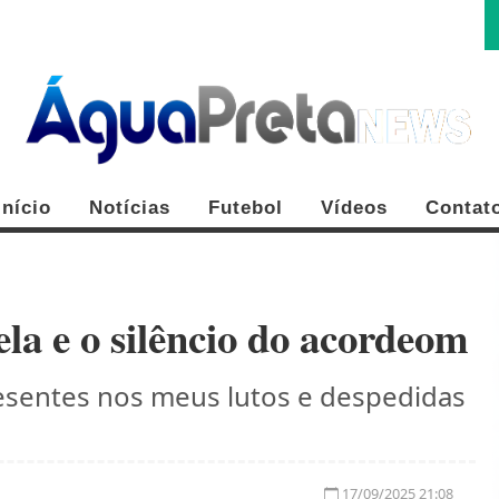
Início
Notícias
Futebol
Vídeos
Contat
la e o silêncio do acordeom
esentes nos meus lutos e despedidas
FE
17/09/2025 21:08