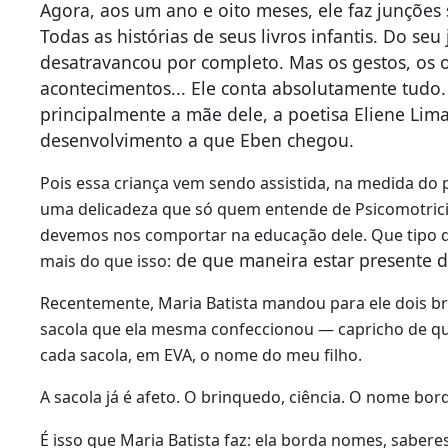
Agora, aos um ano e oito meses, ele faz junções s
Todas as histórias de seus livros infantis. Do seu
desatravancou por completo. Mas os gestos, os o
acontecimentos... Ele conta absolutamente tud
principalmente a mãe dele, a poetisa Eliene Lima
desenvolvimento a que Eben chegou.
Pois essa criança vem sendo assistida, na medida do p
uma delicadeza que só quem entende de Psicomotric
devemos nos comportar na educação dele. Que tipo de
de que maneira estar presente d
mais do que isso:
Recentemente, Maria Batista mandou para ele dois b
sacola que ela mesma confeccionou — capricho de q
cada sacola, em EVA, o nome do meu filho.
A sacola já é afeto. O brinquedo, ciência. O nome bor
É isso que Maria Batista faz: ela borda nomes, sabere