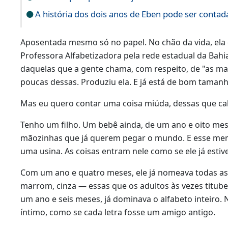
A história dos dois anos de Eben pode ser contada 
Aposentada mesmo só no papel. No chão da vida, ela co
Professora Alfabetizadora pela rede estadual da Bahi
daquelas que a gente chama, com respeito, de "as mai
poucas dessas. Produziu ela. E já está de bom tamanh
Mas eu quero contar uma coisa miúda, dessas que c
Tenho um filho. Um bebê ainda, de um ano e oito mes
mãozinhas que já querem pegar o mundo. E esse men
uma usina. As coisas entram nele como se ele já esti
Com um ano e quatro meses, ele já nomeava todas as co
marrom, cinza — essas que os adultos às vezes titub
um ano e seis meses, já dominava o alfabeto inteir
íntimo, como se cada letra fosse um amigo antigo.