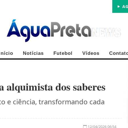
AG
Início
Notícias
Futebol
Vídeos
Contat
a alquimista dos saberes
eto e ciência, transformando cada
FE
12/04/2026 06:54