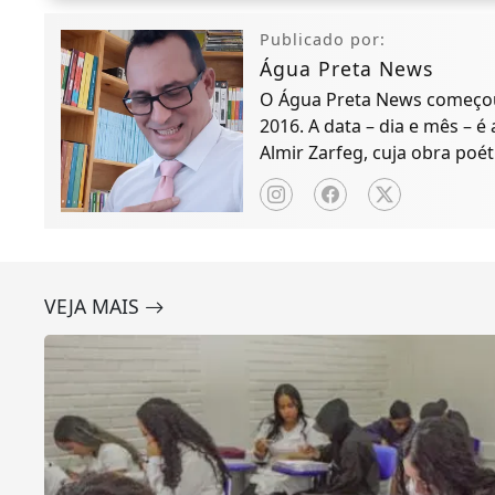
Publicado por:
Água Preta News
O Água Preta News começou 
2016. A data – dia e mês – é
Almir Zarfeg, cuja obra poét
de notícias e entreteniment
VEJA MAIS