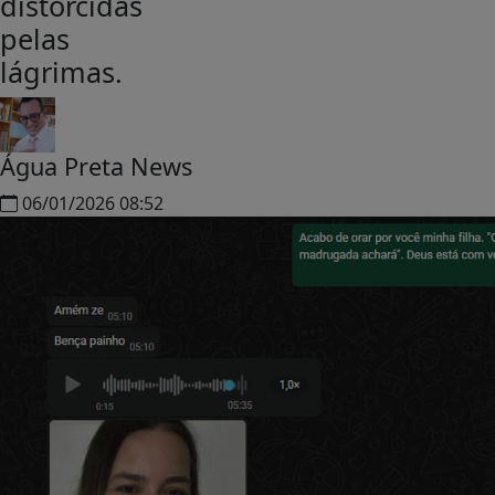
distorcidas
pelas
lágrimas.
Água Preta News
06/01/2026 08:52