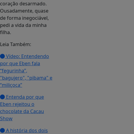
coração desarmado.
Ousadamente, quase
de forma inegociável,
pedi a vida da minha
filha.
Leia Também:
Vídeo: Entendendo
por que Eben fala
“fegurinha”,
"bagujero", "pibama" e
“miliçoca”
Entenda por que
Eben rejeitou o
chocolate da Cacau
Show
A história dos dois