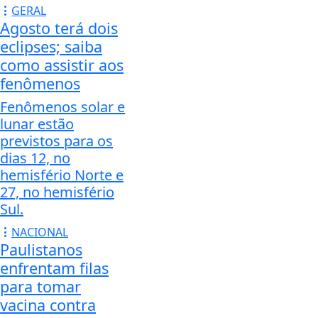
GERAL
Agosto terá dois
eclipses; saiba
como assistir aos
fenômenos
Fenômenos solar e
lunar estão
previstos para os
dias 12, no
hemisfério Norte e
27, no hemisfério
Sul.
NACIONAL
Paulistanos
enfrentam filas
para tomar
vacina contra