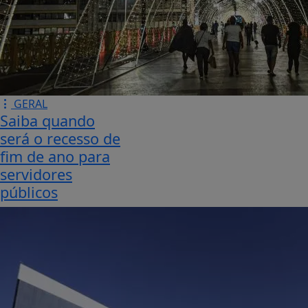
GERAL
Saiba quando
será o recesso de
fim de ano para
servidores
públicos