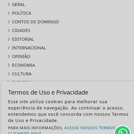
GERAL
POLÍTICA
CONTOS DE DOMINGO
CIDADES
EDITORIAL
INTERNACIONAL
OPINIÃO
ECONOMIA
CULTURA
EVENTOS
Termos de Uso e Privacidade
RELIGIÃO
TECNOLOGIA
Esse site utiliza cookies para melhorar sua
experiência de navegação. Ao continuar o acesso,
MEIO AMBIENTE
entendemos que você concorda com nossos Termos
ESPORTE
de Uso e Privacidade.
CÂMARA DOS DEPUTADOS
PARA MAIS INFORMAÇÕES,
ACESSE NOSSOS TERMOS
CLICANDO AQUI