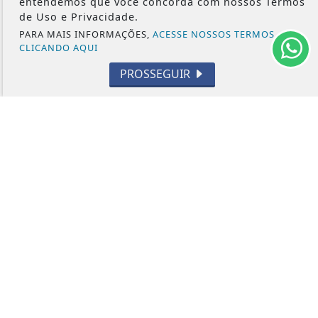
entendemos que você concorda com nossos Termos
de Uso e Privacidade.
EVENTOS
PARA MAIS INFORMAÇÕES,
ACESSE NOSSOS TERMOS
RELIGIÃO
CLICANDO AQUI
TECNOLOGIA
PROSSEGUIR
MEIO AMBIENTE
ESPORTE
CÂMARA DOS DEPUTADOS
ÁGUA PRETA 24H - TODOS OS DIREITOS RESERVADOS
TERMOS DE USO E PRIVACIDADE
EXPEDIENTE
SOBRE