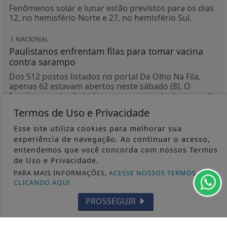
Fenômenos solar e lunar estão previstos para os dias
12, no hemisfério Norte e 27, no hemisfério Sul.
NACIONAL
Paulistanos enfrentam filas para tomar vacina
contra sarampo
Dos 512 postos listados no portal De Olho Na Fila,
apenas 62 estavam abertos neste sábado (8). O
funcionamento de todos ocorre somente de segunda
a...
Termos de Uso e Privacidade
Esse site utiliza cookies para melhorar sua
experiência de navegação. Ao continuar o acesso,
entendemos que você concorda com nossos Termos
VEJA MAIS PUBLICAÇÕES
de Uso e Privacidade.
PARA MAIS INFORMAÇÕES,
ACESSE NOSSOS TERMOS
CLICANDO AQUI
Siga-nos nas redes sociais
PROSSEGUIR