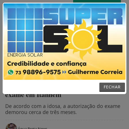
AGORA AO VIVO
MENU
NOTÍCIAS / GERAL
“Eu não estou conseguindo comer, a dor
é muito forte”, diz idosa de 70 anos ao
relatar sofrimento por demora em
FECHAR
exame em Itanhém
De acordo com a idosa, a autorização do exame
demorou cerca de três meses.
Água Preta News