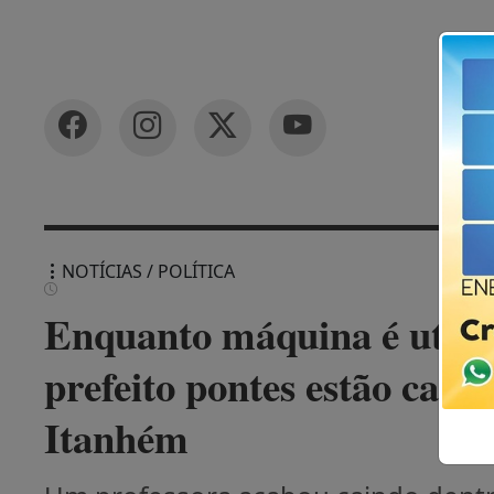
NOTÍCIAS / POLÍTICA
Enquanto máquina é utiliz
prefeito pontes estão caí
Itanhém