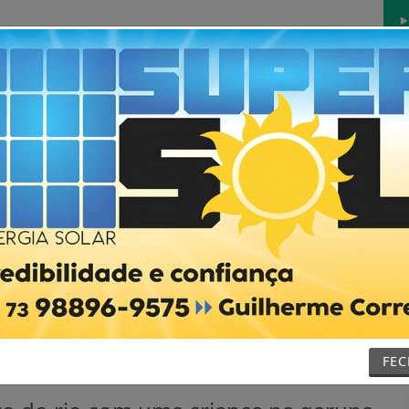
Início
Notícias
Futebol
Vídeos
Contat
ada para servir amigos do
das há mais de um ano em
FE