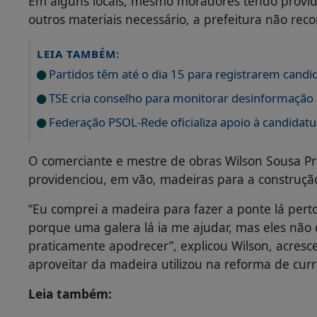
Em alguns locais, mesmo moradores tendo provi
outros materiais necessário, a prefeitura não reco
LEIA TAMBÉM:
Partidos têm até o dia 15 para registrarem candi
TSE cria conselho para monitorar desinformação e
Federação PSOL-Rede oficializa apoio à candidatur
O comerciante e mestre de obras Wilson Sousa Pra
providenciou, em vão, madeiras para a construç
“Eu comprei a madeira para fazer a ponte lá pe
porque uma galera lá ia me ajudar, mas eles nã
praticamente apodrecer”, explicou Wilson, acres
aproveitar da madeira utilizou na reforma de curra
Leia também: