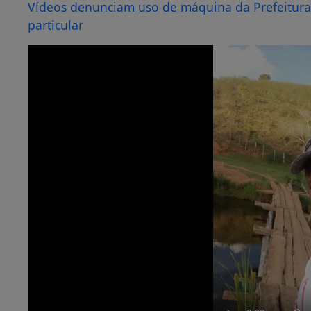
Vídeos denunciam uso de máquina da Prefeitur
particular