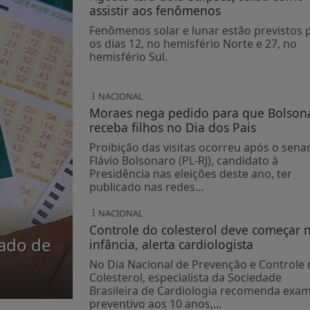
assistir aos fenômenos
Fenômenos solar e lunar estão previstos 
os dias 12, no hemisfério Norte e 27, no
hemisfério Sul.
NACIONAL
Moraes nega pedido para que Bolson
receba filhos no Dia dos Pais
Proibição das visitas ocorreu após o sena
Flávio Bolsonaro (PL-RJ), candidato à
Presidência nas eleições deste ano, ter
publicado nas redes...
NACIONAL
Controle do colesterol deve começar 
ado de
infância, alerta cardiologista
No Dia Nacional de Prevenção e Controle 
Colesterol, especialista da Sociedade
Brasileira de Cardiologia recomenda exa
preventivo aos 10 anos,...