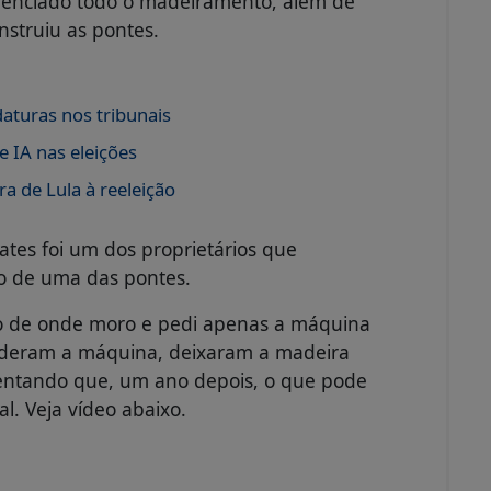
denciado todo o madeiramento, além de
nstruiu as pontes.
daturas nos tribunais
 IA nas eleições
a de Lula à reeleição
tes foi um dos proprietários que
ão de uma das pontes.
rto de onde moro e pedi apenas a máquina
o deram a máquina, deixaram a madeira
centando que, um ano depois, o que pode
l. Veja vídeo abaixo.