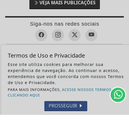
VEJA MAIS PUBLICAÇÕES
Siga-nos nas redes sociais
CRÔNICAS
Termos de Uso e Privacidade
NACIONAL
Esse site utiliza cookies para melhorar sua
RELEMBRE
experiência de navegação. Ao continuar o acesso,
entendemos que você concorda com nossos Termos
POLICIAL
de Uso e Privacidade.
GERAL
PARA MAIS INFORMAÇÕES,
ACESSE NOSSOS TERMOS
CLICANDO AQUI
POLÍTICA
CONTOS DE DOMINGO
PROSSEGUIR
CIDADES
EDITORIAL
INTERNACIONAL