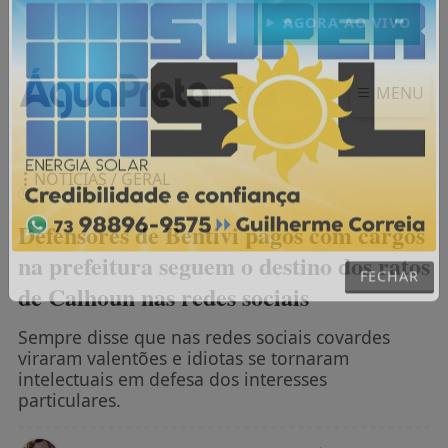
AGORA AO VIVO
MENU
NOTÍCIAS / GERAL
Defensores de Bentivi pagos com cargos
na prefeitura seguem o destino dos ratos
de Calhoun nas redes sociais
FECHAR
Sempre disse que nas redes sociais covardes
viraram valentões e idiotas se tornaram
intelectuais em defesa dos interesses
particulares.