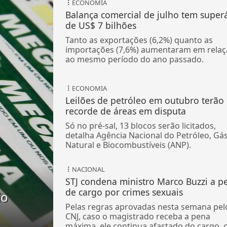
ECONOMIA
Balança comercial de julho tem superá
de US$ 7 bilhões
Tanto as exportações (6,2%) quanto as
importações (7,6%) aumentaram em relaç
ao mesmo período do ano passado.
ECONOMIA
Leilões de petróleo em outubro terão
recorde de áreas em disputa
Só no pré-sal, 13 blocos serão licitados,
detalha Agência Nacional do Petróleo, Gá
Natural e Biocombustíveis (ANP).
NACIONAL
STJ condena ministro Marco Buzzi a p
de cargo por crimes sexuais
io
Pelas regras aprovadas nesta semana pel
CNJ, caso o magistrado receba a pena
máxima, ele continua afastado do cargo,