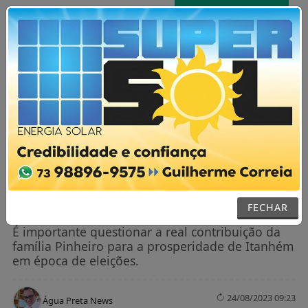
AGORA AO VIVO
MENU
NOTÍCIAS / POLÍTICA
Ávido por retornar ao controle da
“vaquinha” Magno Pinheiro tenta
impressionar com sua retórica
FECHAR
É importante questionar a real contribuição da
família Pinheiro para a prosperidade de Itanhém
em época de eleições.
24/08/2023 09:23
Água Preta News