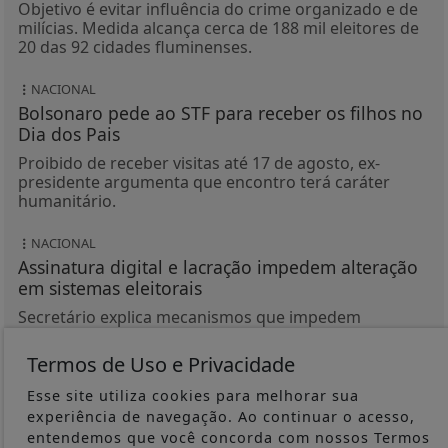
Objetivo é evitar influência do crime organizado e de
milícias. Medida alcança cerca de 188 mil eleitores de
20 das 92 cidades fluminenses.
NACIONAL
Bolsonaro pede ao STF para receber os filhos no
Dia dos Pais
Proibido de receber visitas até 17 de agosto, ex-
presidente argumenta que encontro terá caráter
humanitário.
NACIONAL
Assinatura digital e lacração impedem alteração
em sistemas eleitorais
Secretário explica mecanismos que impedem
alterações nos sistemas das urnas e detalha
auditorias realizadas antes e durante o pleito.
Termos de Uso e Privacidade
Esse site utiliza cookies para melhorar sua
GERAL
experiência de navegação. Ao continuar o acesso,
Polícia do Rio faz operações para prender
entendemos que você concorda com nossos Termos
dezenas de integrantes do CV