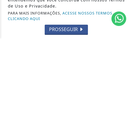
CULTURA
de Uso e Privacidade.
EVENTOS
PARA MAIS INFORMAÇÕES,
ACESSE NOSSOS TERMOS
CLICANDO AQUI
RELIGIÃO
PROSSEGUIR
TECNOLOGIA
MEIO AMBIENTE
ESPORTE
CÂMARA DOS DEPUTADOS
ÁGUA PRETA 24H - TODOS OS DIREITOS RESERVADOS
TERMOS DE USO E PRIVACIDADE
EXPEDIENTE
SOBRE