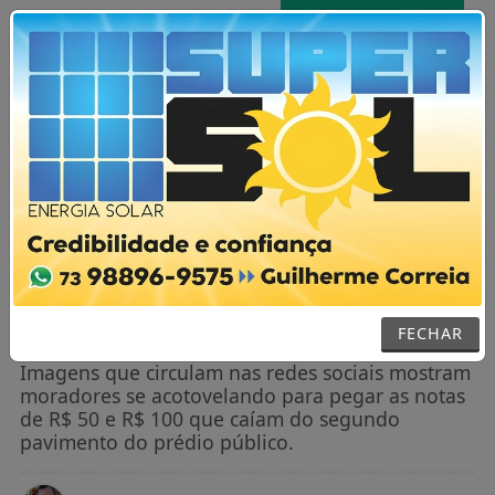
AGORA AO VIVO
MENU
NOTÍCIAS / NACIONAL
VÍDEO: Vereador joga R$ 250 mil pela
janela da câmara e diz ser suborno do
prefeito
FECHAR
Imagens que circulam nas redes sociais mostram
moradores se acotovelando para pegar as notas
de R$ 50 e R$ 100 que caíam do segundo
pavimento do prédio público.