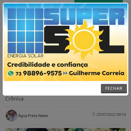
AGORA AO VIVO
MENU
NOTÍCIAS / GERAL
Uma crônica divina – “Gênesis e
contemporaneidade” – de Wilton
Soares dos Santos
FECHAR
Crônica
25/07/2022 09:10
Água Preta News