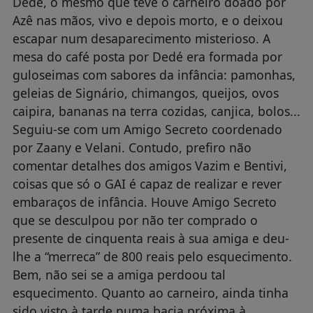
Dedé, o mesmo que teve o carneiro doado por
Azê nas mãos, vivo e depois morto, e o deixou
escapar num desaparecimento misterioso. A
mesa do café posta por Dedé era formada por
guloseimas com sabores da infância: pamonhas,
geleias de Signário, chimangos, queijos, ovos
caipira, bananas na terra cozidas, canjica, bolos...
Seguiu-se com um Amigo Secreto coordenado
por Zaany e Velani. Contudo, prefiro não
comentar detalhes dos amigos Vazim e Bentivi,
coisas que só o GAI é capaz de realizar e rever
embaraços de infância. Houve Amigo Secreto
que se desculpou por não ter comprado o
presente de cinquenta reais à sua amiga e deu-
lhe a “merreca” de 800 reais pelo esquecimento.
Bem, não sei se a amiga perdoou tal
esquecimento. Quanto ao carneiro, ainda tinha
sido visto à tarde numa bacia próxima à