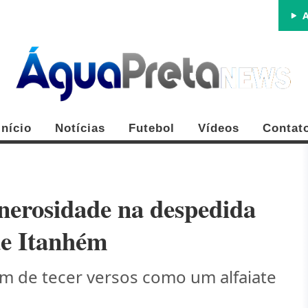
A
Início
Notícias
Futebol
Vídeos
Contat
enerosidade na despedida
de Itanhém
FE
om de tecer versos como um alfaiate