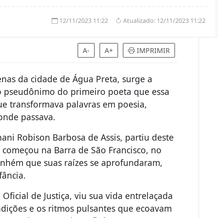
12/11/2023 11:22
Atualizado:
12/11/2023 11:22
A-
A+
IMPRIMIR
nas da cidade de Água Preta, surge a
 o pseudônimo do primeiro poeta que essa
ue transformava palavras em poesia,
onde passava.
nani Robison Barbosa de Assis, partiu deste
a começou na Barra de São Francisco, no
Itanhém que suas raízes se aprofundaram,
fância.
cial de Justiça, viu sua vida entrelaçada
radições e os ritmos pulsantes que ecoavam