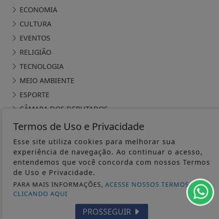
ECONOMIA
CULTURA
EVENTOS
RELIGIÃO
TECNOLOGIA
MEIO AMBIENTE
ESPORTE
CÂMARA DOS DEPUTADOS
Termos de Uso e Privacidade
Esse site utiliza cookies para melhorar sua
experiência de navegação. Ao continuar o acesso,
entendemos que você concorda com nossos Termos
ÁGUA PRETA 24H - TODOS OS DIREITOS RESERVADOS
de Uso e Privacidade.
PARA MAIS INFORMAÇÕES,
ACESSE NOSSOS TERMOS
TERMOS DE USO E PRIVACIDADE
CLICANDO AQUI
PROSSEGUIR
EXPEDIENTE