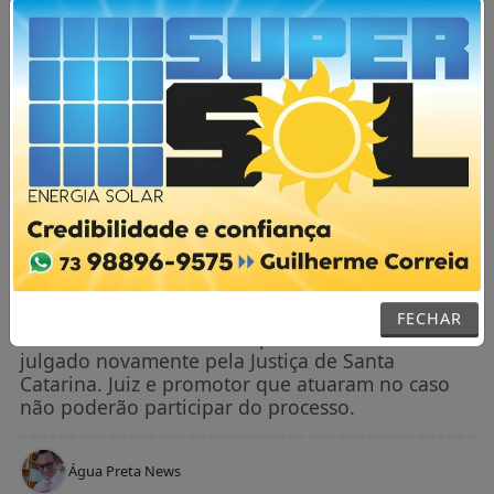
AGORA AO VIVO
MENU
NOTÍCIAS / NACIONAL
STF decide anular absolvição do
acusado de estuprar Mariana Ferrer
FECHAR
Decisão foi unânime e empresário deverá ser
julgado novamente pela Justiça de Santa
Catarina. Juiz e promotor que atuaram no caso
não poderão participar do processo.
Água Preta News