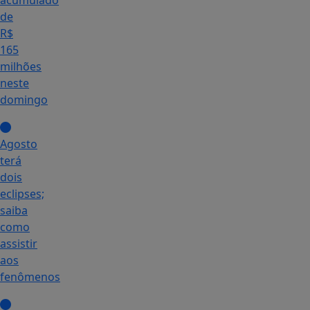
acumulado
de
R$
165
milhões
neste
domingo
Agosto
terá
dois
eclipses;
saiba
como
assistir
aos
fenômenos