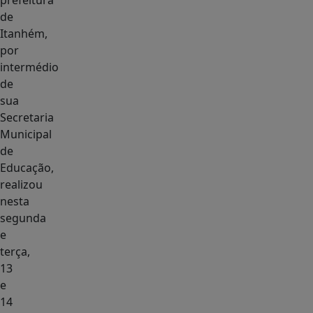
prefeitura
de
Itanhém,
por
intermédio
de
sua
Secretaria
Municipal
de
Educação,
realizou
nesta
segunda
e
terça,
13
e
14