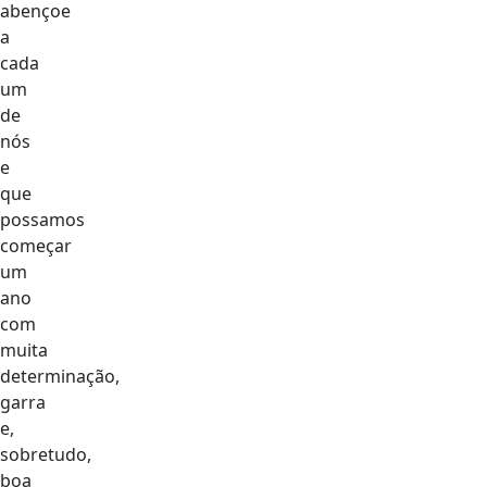
abençoe
a
cada
um
de
nós
e
que
possamos
começar
um
ano
com
muita
determinação,
garra
e,
sobretudo,
boa