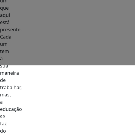
um
que
aqui
está
presente.
Cada
um
tem
a
sua
maneira
de
trabalhar,
mas,
a
educação
se
faz
do