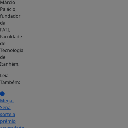
Márcio
Palácio,
fundador
da
FATI,
Faculdade
de
Tecnologia
de
Itanhém.
Leia
Também:
Mega-
Sena
sorteia
prêmio