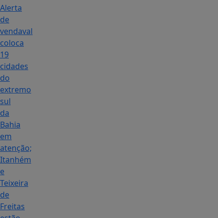
Alerta
de
vendaval
coloca
19
cidades
do
extremo
sul
da
Bahia
em
atenção;
Itanhém
e
Teixeira
de
Freitas