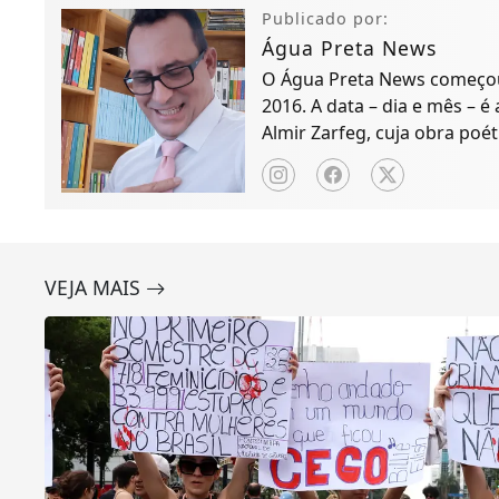
Publicado por:
Água Preta News
O Água Preta News começou 
2016. A data – dia e mês – é
Almir Zarfeg, cuja obra poét
de notícias e entreteniment
VEJA MAIS