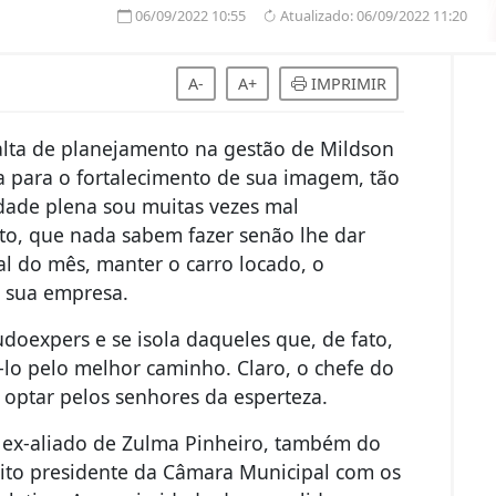
06/09/2022 10:55
Atualizado:
06/09/2022 11:20
A-
A+
IMPRIMIR
falta de planejamento na gestão de Mildson
ia para o fortalecimento de sua imagem, tão
ldade plena sou muitas vezes mal
ito, que nada sabem fazer senão lhe dar
nal do mês, manter o carro locado, o
 sua empresa.
doexpers e se isola daqueles que, de fato,
-lo pelo melhor caminho. Claro, o chefe do
 optar pelos senhores da esperteza.
, ex-aliado de Zulma Pinheiro, também do
leito presidente da Câmara Municipal com os