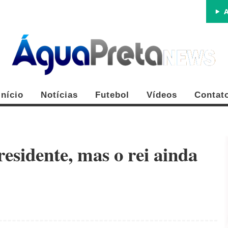
A
Início
Notícias
Futebol
Vídeos
Contat
esidente, mas o rei ainda
FE