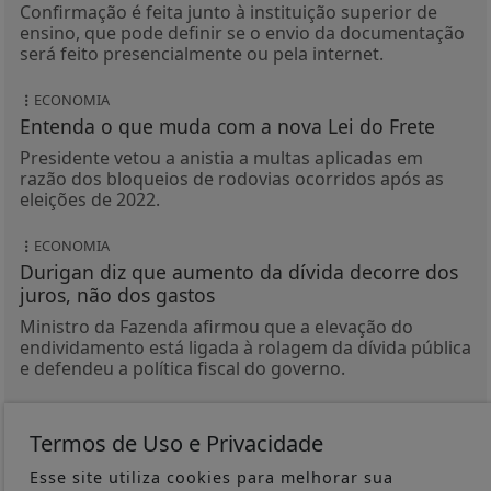
Confirmação é feita junto à instituição superior de
ensino, que pode definir se o envio da documentação
será feito presencialmente ou pela internet.
ECONOMIA
Entenda o que muda com a nova Lei do Frete
Presidente vetou a anistia a multas aplicadas em
razão dos bloqueios de rodovias ocorridos após as
eleições de 2022.
ECONOMIA
Durigan diz que aumento da dívida decorre dos
juros, não dos gastos
Ministro da Fazenda afirmou que a elevação do
endividamento está ligada à rolagem da dívida pública
e defendeu a política fiscal do governo.
NACIONAL
Enade: prazo de recurso para atendimento
Termos de Uso e Privacidade
especial termina nesta sexta
Esse site utiliza cookies para melhorar sua