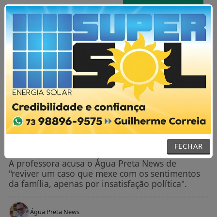
AGORA AO VIVO
MENU
NOTÍCIAS / GERAL
Quando a insensibilidade de uma
professora se disfarça de opinião nas
redes sociais
FECHAR
A professora acusa o Água Preta News de
"reviver um caso que mexe com os sentimentos
da família, apenas por insatisfação política".
Água Preta News