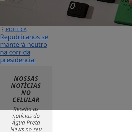
POLÍTICA
Republicanos se
manterá neutro
na corrida
presidencial
NOSSAS
NOTÍCIAS
NO
CELULAR
Receba as
notícias do
Água Preta
News no seu