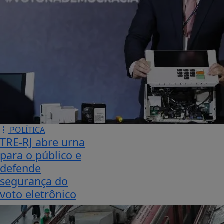
POLÍTICA
TRE-RJ abre urna
para o público e
defende
segurança do
voto eletrônico