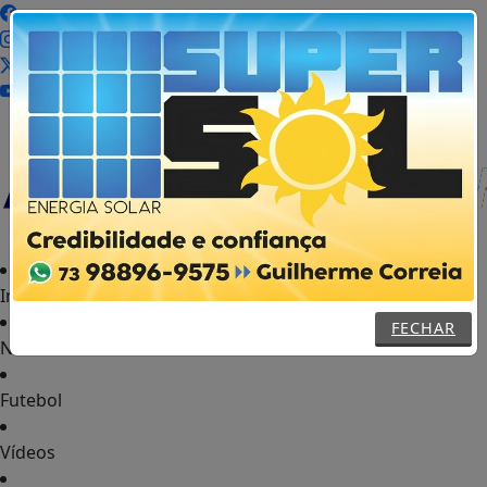
MENU
Início
FECHAR
Notícias
Futebol
Vídeos