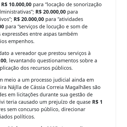
o
R$ 10.000,00
para “locação de sonorização
dministrativas”;
R$ 20.000,00
para
ivos”;
R$ 20.000,00
para “atividades
00
para “serviços de locução e som de
s expressões entre aspas também
rios empenhos.
dato a vereador que prestou serviços à
,00
, levantando questionamentos sobre a
aplicação dos recursos públicos.
m meio a um processo judicial ainda em
eira Nájlla de Cássia Correia Magalhães são
udes em licitações durante sua gestão de
ivi teria causado um prejuízo de quase
R$ 1
res sem concurso público, direcionar
iados políticos.