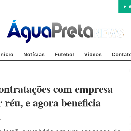
A
Início
Notícias
Futebol
Vídeos
Contat
contratações com empresa
 réu, e agora beneficia
a
FE