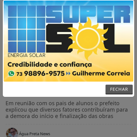
AGORA AO VIVO
MENU
NOTÍCIAS / POLÍTICA
Município recorre à decisão da Justiça
e mostra que retorno às aulas
presenciais é impossível no momento
FECHAR
Em reunião com os pais de alunos o prefeito
explicou que diversos fatores contribuíram para
a demora do início e finalização das obras
Água Preta News