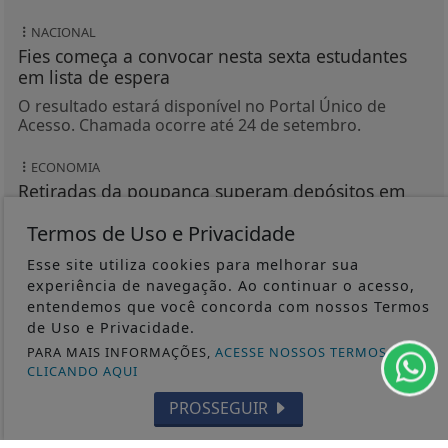
NACIONAL
Fies começa a convocar nesta sexta estudantes
em lista de espera
O resultado estará disponível no Portal Único de
Acesso. Chamada ocorre até 24 de setembro.
ECONOMIA
Retiradas da poupança superam depósitos em
R$ 7,15 bilhões em julho
Termos de Uso e Privacidade
Segundo o Banco Central, no mês, foram aplicados R$
370,76 bilhões, enquanto os saques somaram R$
Esse site utiliza cookies para melhorar sua
377,92 bilhões.
experiência de navegação. Ao continuar o acesso,
entendemos que você concorda com nossos Termos
de Uso e Privacidade.
PARA MAIS INFORMAÇÕES,
ACESSE NOSSOS TERMOS
CLICANDO AQUI
VEJA MAIS PUBLICAÇÕES
PROSSEGUIR