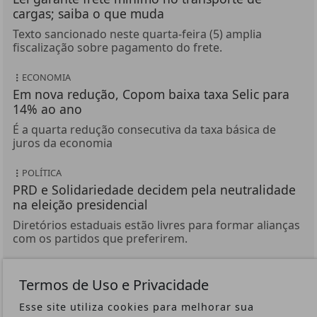
cargas; saiba o que muda
Texto sancionado neste quarta-feira (5) amplia
fiscalização sobre pagamento do frete.
ECONOMIA
Em nova redução, Copom baixa taxa Selic para
14% ao ano
É a quarta redução consecutiva da taxa básica de
juros da economia
POLÍTICA
PRD e Solidariedade decidem pela neutralidade
na eleição presidencial
Diretórios estaduais estão livres para formar alianças
com os partidos que preferirem.
POLÍTICA
Termos de Uso e Privacidade
Atitude irresponsável, diz Lula após revogação
de visto de embaixadora
Esse site utiliza cookies para melhorar sua