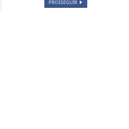
PROSSEGUIR
MEIO AMBIENTE
ESPORTE
CÂMARA DOS DEPUTADOS
ÁGUA PRETA 24H - TODOS OS DIREITOS RESERVADOS
TERMOS DE USO E PRIVACIDADE
EXPEDIENTE
SOBRE
FAQ