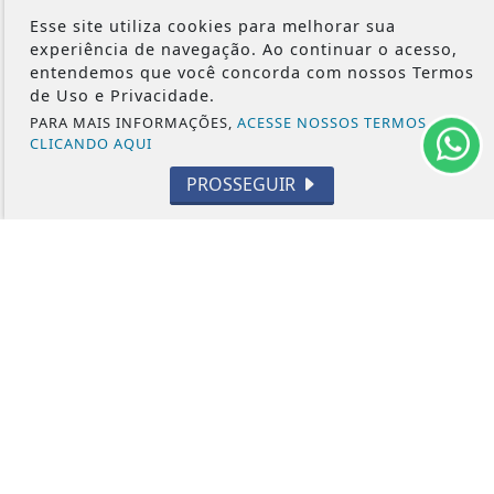
MEIO AMBIENTE
Esse site utiliza cookies para melhorar sua
ESPORTE
experiência de navegação. Ao continuar o acesso,
CÂMARA DOS DEPUTADOS
entendemos que você concorda com nossos Termos
de Uso e Privacidade.
PARA MAIS INFORMAÇÕES,
ACESSE NOSSOS TERMOS
CLICANDO AQUI
PROSSEGUIR
ÁGUA PRETA 24H - TODOS OS DIREITOS RESERVADOS
TERMOS DE USO E PRIVACIDADE
EXPEDIENTE
SOBRE
FAQ