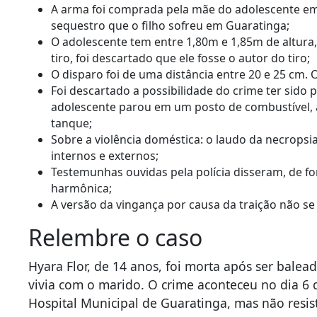
A arma foi comprada pela mãe do adolescente em 
sequestro que o filho sofreu em Guaratinga;
O adolescente tem entre 1,80m e 1,85m de altura,
tiro, foi descartado que ele fosse o autor do tiro;
O disparo foi de uma distância entre 20 e 25 cm. O
Foi descartado a possibilidade do crime ter sido 
adolescente parou em um posto de combustível, 
tanque;
Sobre a violência doméstica: o laudo da necropsia
internos e externos;
Testemunhas ouvidas pela polícia disseram, de f
harmônica;
A versão da vingança por causa da traição não s
Relembre o caso
Hyara Flor, de 14 anos, foi morta após ser balea
vivia com o marido. O crime aconteceu no dia 6 d
Hospital Municipal de Guaratinga, mas não resist