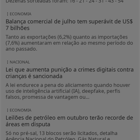
Dezenas sorteadas foram: 16 - 21 - 24 - 31 - 43 - 54
ECONOMIA
Balança comercial de julho tem superávit de US$
7 bilhões
Tanto as exportações (6,2%) quanto as importações
(7,6%) aumentaram em relação ao mesmo período do
ano passado.
NACIONAL
Lei que aumenta punição a crimes digitais contra
crianças é sancionada
A lei endurece a pena do aliciamento quando houver
uso de inteligência artificial (IA), deepfake, perfis
falsos, promessa de vantagem ou...
ECONOMIA
Leilões de petróleo em outubro terão recorde de
áreas em disputa
Só no pré-sal, 13 blocos serão licitados, detalha
Agência Nacional do Petróleo, Gás Natural e