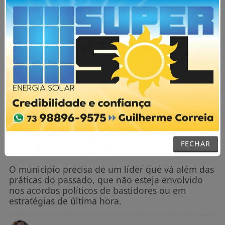
AGORA AO VIVO
MENU
NOTÍCIAS / POLÍTICA
Após Gedeon e Neco, Itanhém, aos 66
anos, precisa urgentemente de uma
nova liderança política
FECHAR
O município precisa de um líder que vá além das
práticas do passado, que não esteja envolvido
nos acordos políticos de bastidores ou em
estratégias de última hora.