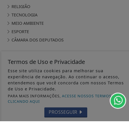
RELIGIÃO
TECNOLOGIA
MEIO AMBIENTE
ESPORTE
CÂMARA DOS DEPUTADOS
Termos de Uso e Privacidade
Esse site utiliza cookies para melhorar sua
ÁGUA PRETA 24H - TODOS OS DIREITOS RESERVADOS
experiência de navegação. Ao continuar o acesso,
entendemos que você concorda com nossos Termos
TERMOS DE USO E PRIVACIDADE
de Uso e Privacidade.
PARA MAIS INFORMAÇÕES,
ACESSE NOSSOS TERMOS
CLICANDO AQUI
EXPEDIENTE
SOBRE
PROSSEGUIR
FAQ