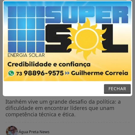
AGORA AO VIVO
MENU
NOTÍCIAS / POLÍTICA
A procura de um bom prefeito em
Itanhém parece ser um desafio a longo
prazo
FECHAR
Itanhém vive um grande desafio da política: a
dificuldade em encontrar líderes que unam
competência técnica e ética.
Água Preta News