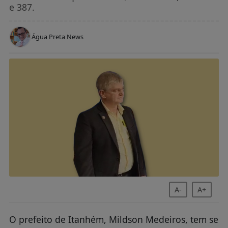
e 387.
Água Preta News
A-
A+
O prefeito de Itanhém, Mildson Medeiros, tem se