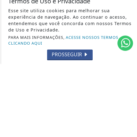
Termos de Uso e Privacidade
CULTURA
Esse site utiliza cookies para melhorar sua
experiência de navegação. Ao continuar o acesso,
EVENTOS
entendemos que você concorda com nossos Termos
RELIGIÃO
de Uso e Privacidade.
TECNOLOGIA
PARA MAIS INFORMAÇÕES,
ACESSE NOSSOS TERMOS
CLICANDO AQUI
MEIO AMBIENTE
ESPORTE
PROSSEGUIR
CÂMARA DOS DEPUTADOS
ÁGUA PRETA 24H - TODOS OS DIREITOS RESERVADOS
TERMOS DE USO E PRIVACIDADE
EXPEDIENTE