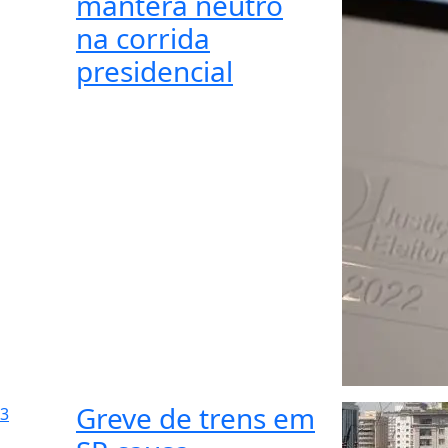
manterá neutro
na corrida
presidencial
Greve de trens em
3