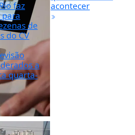
Rio faz
acontecer
 para
ezenas de
es do CV
evisão
derados a
ta quarta-