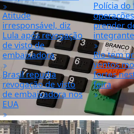
Polícia do 
Atitude
operações
irresponsável, diz
prender d
Lula após revogação
integrant
de visto de
Rio tem pr
embaixadora
ventos mo
Brasil repudia
fortes nes
revogação de visto
feira
de embaixadora nos
EUA