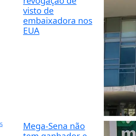
revogação de
visto de
embaixadora nos
EUA
Mega-Sena não
5
tem ganhador e