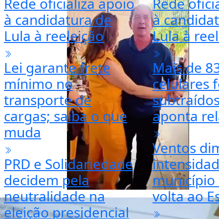
Rede oficializa apoio
Rede ofici
à candidatura de
à candida
Lula à reeleição
Lula à ree
Lei garante frete
Mais de 83
mínimo no
celulares 
transporte de
subtraído
cargas; saiba o que
aponta rel
muda
Ventos di
PRD e Solidariedade
intensidad
decidem pela
município 
neutralidade na
volta ao E
eleição presidencial