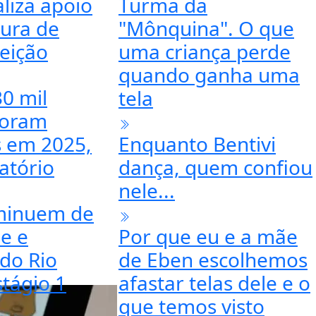
aliza apoio
Turma da
tura de
"Mônquina". O que
leição
uma criança perde
quando ganha uma
0 mil
tela
foram
s em 2025,
Enquanto Bentivi
atório
dança, quem confiou
nele...
minuem de
e e
Por que eu e a mãe
do Rio
de Eben escolhemos
stágio 1
afastar telas dele e o
que temos visto