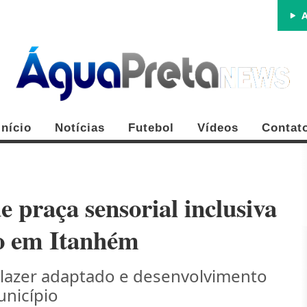
A
Início
Notícias
Futebol
Vídeos
Contat
 praça sensorial inclusiva
o em Itanhém
FE
 lazer adaptado e desenvolvimento
unicípio