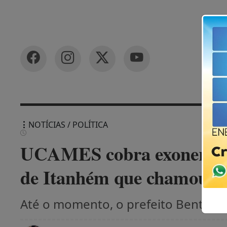
NOTÍCIAS / POLÍTICA
UCAMES cobra exoneração
de Itanhém que chamou ve
Até o momento, o prefeito Bentivi 