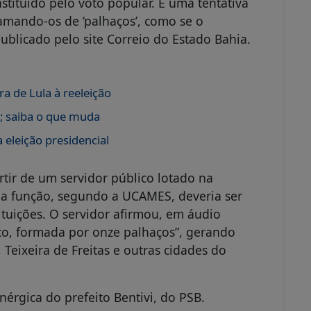
stituído pelo voto popular. É uma tentativa
amando-os de ‘palhaços’, como se o
publicado pelo site Correio do Estado Bahia.
a de Lula à reeleição
s; saiba o que muda
 eleição presidencial
rtir de um servidor público lotado na
uja função, segundo a UCAMES, deveria ser
ituições. O servidor afirmou, em áudio
co, formada por onze palhaços”, gerando
Teixeira de Freitas e outras cidades do
rgica do prefeito Bentivi, do PSB.