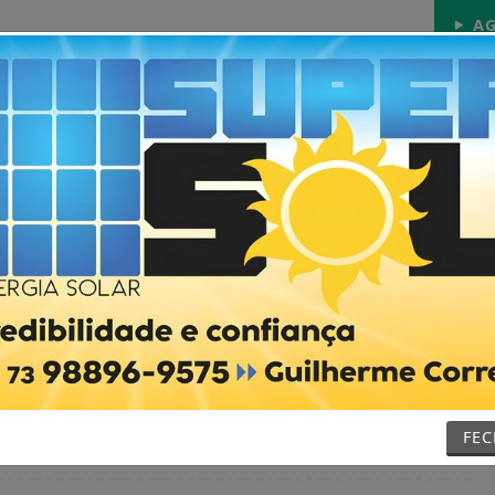
AG
Início
Notícias
Futebol
Vídeos
Contat
 de servidor da Cultura
readores de palhaços
FE
não se pronunciou sobre o episódio.