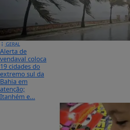
GERAL
Alerta de
vendaval coloca
19 cidades do
extremo sul da
Bahia em
atenção;
Itanhém e...