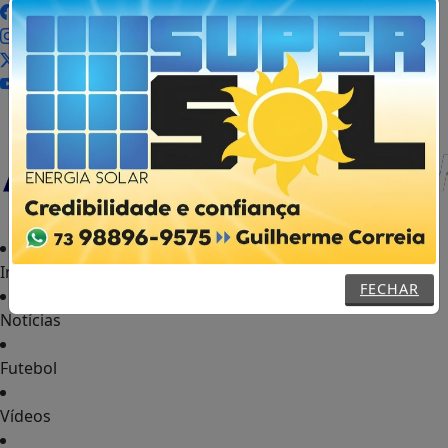
MENU
Início
FECHAR
Notícias
Futebol
Vídeos