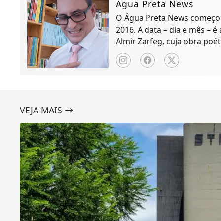
Água Preta News
O Água Preta News começou 
2016. A data – dia e mês – é
Almir Zarfeg, cuja obra poét
de notícias e entreteniment
VEJA MAIS