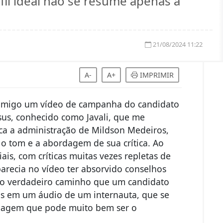
fil ideal não se resume apenas a
21/08/2024 11:22
A-
A+
IMPRIMIR
m amigo um vídeo de campanha do candidato
sus, conhecido como Javali, que me
ica a administração de Mildson Medeiros,
o tom e a abordagem de sua crítica. Ao
is, com críticas muitas vezes repletas de
parecia no vídeo ter absorvido conselhos
 o verdadeiro caminho que um candidato
trás em um áudio de um internauta, que se
dagem que pode muito bem ser o