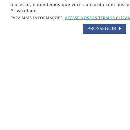
RELIGIÃO
o acesso, entendemos que você concorda com nosso
Privacidade.
TECNOLOGIA
PARA MAIS INFORMAÇÕES,
ACESSE NOSSOS TERMOS CLICA
MEIO AMBIENTE
ESPORTE
PROSSEGUIR
CÂMARA DOS
DEPUTADOS
Água Preta 24h - Todos
os direitos reservados
Termos de Uso e
Privacidade
EXPEDIENTE
SOBRE
FAQ