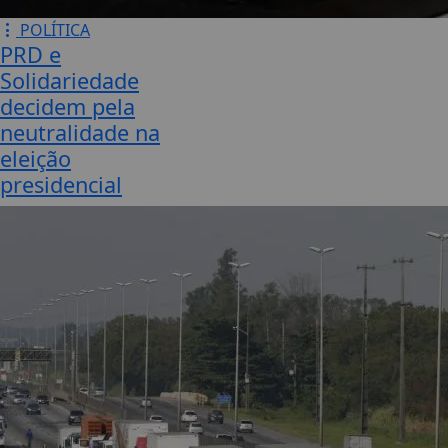
POLÍTICA
PRD e
Solidariedade
decidem pela
neutralidade na
eleição
presidencial