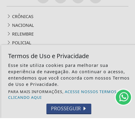
CRÔNICAS
NACIONAL
RELEMBRE
POLICIAL
GERAL
Termos de Uso e Privacidade
POLÍTICA
Esse site utiliza cookies para melhorar sua
CONTOS DE DOMINGO
experiência de navegação. Ao continuar o acesso,
CIDADES
entendemos que você concorda com nossos Termos
de Uso e Privacidade.
EDITORIAL
PARA MAIS INFORMAÇÕES,
ACESSE NOSSOS TERMOS
INTERNACIONAL
CLICANDO AQUI
OPINIÃO
PROSSEGUIR
ECONOMIA
CULTURA
EVENTOS