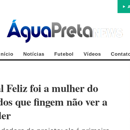
A
Início
Notícias
Futebol
Vídeos
Contat
l Feliz foi a mulher do
dos que fingem não ver a
der
FE