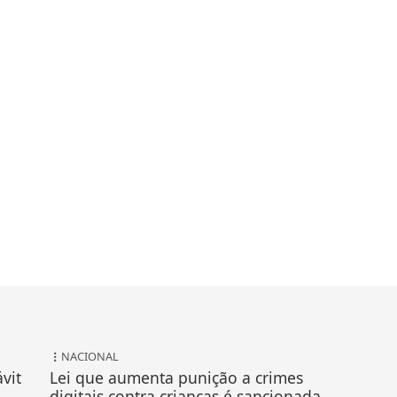
NACIONAL
vit
Lei que aumenta punição a crimes
digitais contra crianças é sancionada