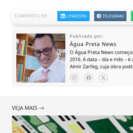
COMPARTILHE
LINKEDIN
TELEGRAM
Publicado por:
Água Preta News
O Água Preta News começou 
2016. A data – dia e mês – é
Almir Zarfeg, cuja obra poét
de notícias e entreteniment
VEJA MAIS