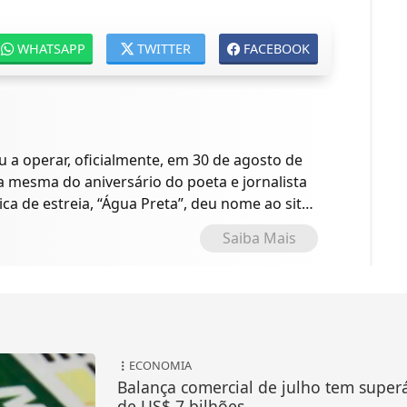
WHATSAPP
TWITTER
FACEBOOK
a operar, oficialmente, em 30 de agosto de
 a mesma do aniversário do poeta e jornalista
ica de estreia, “Água Preta”, deu nome ao site
o.
Saiba Mais
ECONOMIA
Balança comercial de julho tem superá
de US$ 7 bilhões