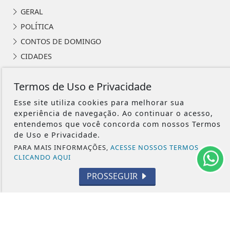
GERAL
POLÍTICA
CONTOS DE DOMINGO
CIDADES
EDITORIAL
Termos de Uso e Privacidade
INTERNACIONAL
OPINIÃO
Esse site utiliza cookies para melhorar sua
experiência de navegação. Ao continuar o acesso,
ECONOMIA
entendemos que você concorda com nossos Termos
CULTURA
de Uso e Privacidade.
EVENTOS
PARA MAIS INFORMAÇÕES,
ACESSE NOSSOS TERMOS
CLICANDO AQUI
RELIGIÃO
PROSSEGUIR
TECNOLOGIA
MEIO AMBIENTE
ESPORTE
CÂMARA DOS DEPUTADOS