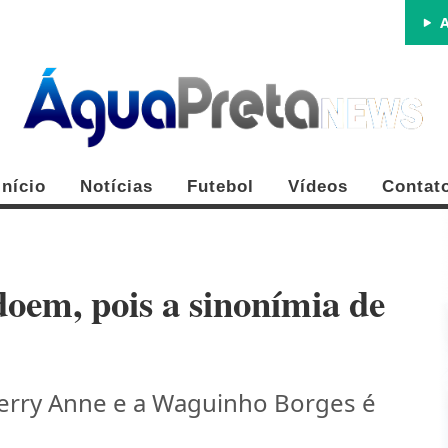
A
Início
Notícias
Futebol
Vídeos
Contat
doem, pois a sinonímia de
FE
Kerry Anne e a Waguinho Borges é