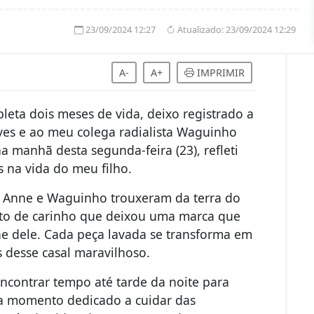
23/09/2024 12:27
Atualizado:
23/09/2024 12:29
A-
A+
IMPRIMIR
a dois meses de vida, deixo registrado a
ves e ao meu colega radialista Waguinho
 manhã desta segunda-feira (23), refleti
s na vida do meu filho.
 Anne e Waguinho trouxeram da terra do
sto de carinho que deixou uma marca que
e dele. Cada peça lavada se transforma em
desse casal maravilhoso.
 encontrar tempo até tarde da noite para
ada momento dedicado a cuidar das