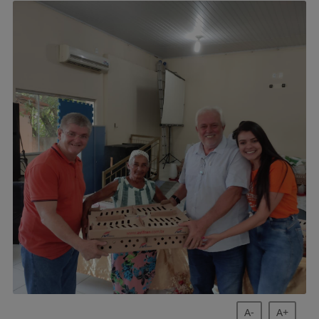
A-
A+