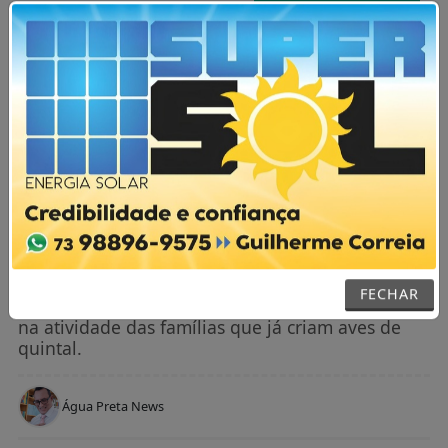
AGORA AO VIVO
MENU
NOTÍCIAS / POLÍTICA
Prefeitura lança Projeto de Produção
de Ovos Caipira em Itanhém
FECHAR
Para o vice-prefeito Alex Chaves, o projeto soma
na atividade das famílias que já criam aves de
quintal.
Água Preta News